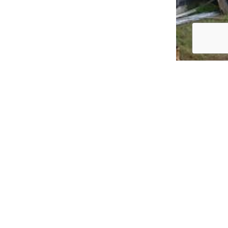
Feiten en cijfers over Biomassa
10 april 2023
Waarom de inzet van bio-energie CO2