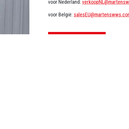
voor Nederland:
verkoopNL@martens
voor België:
salesEU@martenswws.co
MEER INFORMATIE
Houtvezel b
stalbedekk
18 april 2023