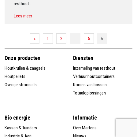
resthout…
Lees meer
«
1
2
…
5
6
Onze producten
Diensten
Houtkrullen & zaagsels
Inzameling van resthout
Houtpellets
Verhuur houtcontainers
Overige strooisels
Rooien van bossen
Totaaloplossingen
Bio energie
Informatie
Kassen & Tuinders
Over Martens
Industrie & Agri
Nieuws